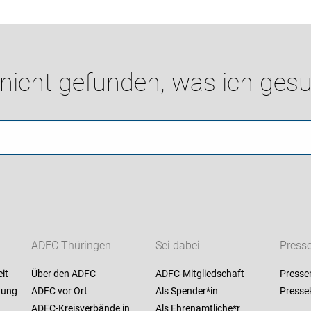
 nicht gefunden, was ich gesu
ADFC Thüringen
Sei dabei
Press
it
Über den ADFC
ADFC-Mitgliedschaft
Presse
nung
ADFC vor Ort
Als Spender*in
Presse
ADFC-Kreisverbände in
Als Ehrenamtliche*r