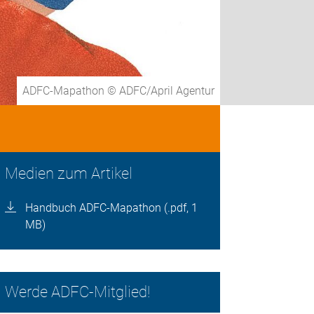
ADFC-Mapathon © ADFC/April Agentur
Medien zum Artikel
Handbuch ADFC-Mapathon (.pdf, 1
MB)
Werde ADFC-Mitglied!