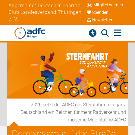
Mitglied werden
Allgemeiner Deutscher Fahrrad-
Club Landesverband Thüringen
Spenden
e. V.
Newsletter
2026 setzt der ADFC mit Sternfahrten in ganz
Deutschland ein Zeichen für mehr Radverkehr und
moderne Mobilität. © ADFC
Gemeinsam auf der Straße