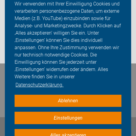
Wir verwenden mit Ihrer Einwilligung Cookies und
verarbeiten personenbezogene Daten, um externe
ADFC Thüringen
Medien (z.B. YouTube) einzubinden sowie für
Sei dabei
Analyse- und Marketingzwecke. Durch Klicken auf
‚Alles akzeptieren‘ willigen Sie ein. Unter
Presse
‚Einstellungen‘ können Sie dies individuell
anpassen. Ohne Ihre Zustimmung verwenden wir
Login
nur technisch notwendige Cookies. Die
Einwilligung können Sie jederzeit unter
‚Einstellungen‘ widerrufen oder ändern. Alles
Bleiben Sie in Kontakt
Weitere finden Sie in unserer
Datenschutzerklärung.
Ablehnen
Einstellungen
Impressum
Datenschutz
Cookie-Einstellungen
Alles akzeptieren