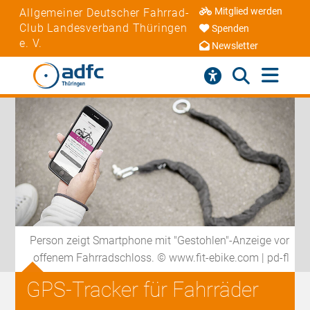
Mitglied werden
Allgemeiner Deutscher Fahrrad-
Club Landesverband Thüringen
Spenden
e. V.
Newsletter
Person zeigt Smartphone mit "Gestohlen"-Anzeige vor
offenem Fahrradschloss. © www.fit-ebike.com | pd-fl
GPS-Tracker für Fahrräder