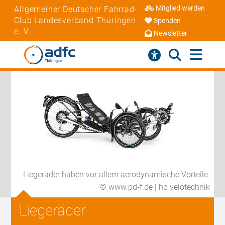
Mitglied werden
Allgemeiner Deutscher Fahrrad-
Club Landesverband Thüringen
Spenden
e. V.
Newsletter
Liegeräder haben vor allem aerodynamische Vorteile.
© www.pd-f.de | hp velotechnik
Liegeräder