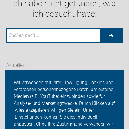
Ich habe nicht gefunden, was
ich gesucht habe:
Aktuelles
Themen
Wir verwenden mit Ihrer Einwilligung Cookies und
verarbeiten personenbezogene Daten, um externe
ADFC Thüringen
Medien (z.B. YouTube) einzubinden sowie für
Sei dabei
Analyse- und Marketingzwecke. Durch Klicken auf
‚Alles akzeptieren‘ willigen Sie ein. Unter
Presse
‚Einstellungen‘ können Sie dies individuell
anpassen. Ohne Ihre Zustimmung verwenden wir
Login