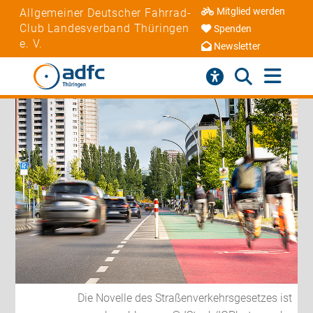
Mitglied werden
Allgemeiner Deutscher Fahrrad-
Club Landesverband Thüringen
Spenden
e. V.
Newsletter
Die Novelle des Straßenverkehrsgesetzes ist