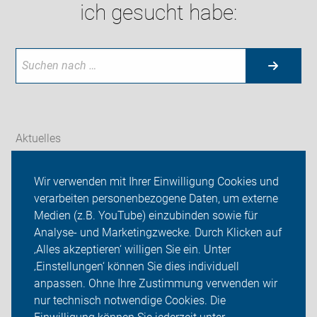
ich gesucht habe:
Aktuelles
Themen
Wir verwenden mit Ihrer Einwilligung Cookies und
verarbeiten personenbezogene Daten, um externe
ADFC Thüringen
Medien (z.B. YouTube) einzubinden sowie für
Sei dabei
Analyse- und Marketingzwecke. Durch Klicken auf
‚Alles akzeptieren‘ willigen Sie ein. Unter
Presse
‚Einstellungen‘ können Sie dies individuell
anpassen. Ohne Ihre Zustimmung verwenden wir
Login
nur technisch notwendige Cookies. Die