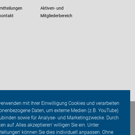
mitteilungen
Aktiven- und
kontakt
Mitgliederbereich
verwenden mit Ihrer Einwilligung Cookies und verarbeiten
onenbezogene Daten, um externe Medien (z.B. YouTube)
ubinden sowie für Analyse- und Marketingzwecke. Durch
ken auf ‚Alles akzeptieren‘ willigen Sie ein. Unter
stellungen‘ können Sie dies individuell anpassen. Ohne