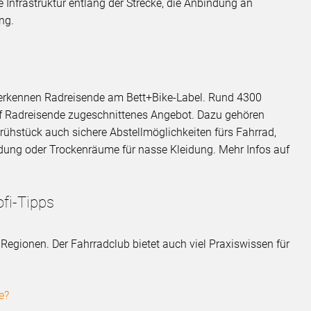
e Infrastruktur entlang der Strecke, die Anbindung an
ng.
n erkennen Radreisende am Bett+Bike-Label. Rund 4300
auf Radreisende zugeschnittenes Angebot. Dazu gehören
ühstück auch sichere Abstellmöglichkeiten fürs Fahrrad,
ung oder Trockenräume für nasse Kleidung. Mehr Infos auf
ofi-Tipps
Regionen. Der Fahrradclub bietet auch viel Praxiswissen für
e?