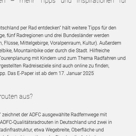
en – mehr Tipps und Inspirationen für
schland per Rad entdecken“ hält weitere Tipps für den
ege, fünf Radregionen und drei Bundesländer werden
en, Flüsse, Mittelgebirge, Voralpenraum, Kultur). Außerdem
bike, Mountainbike oder durch die Stadt. Hilfreiche
r Tourenplanung mit Kindern und zum Thema Radfahren und
estellten Radreiseziele sind auch online zu finden,
App. Das E-Paper ist ab dem 17. Januar 2025
routen aus?
“ zeichnet der ADFC ausgewählte Radfernwege mit
7 ADFC-Qualitätsradrouten in Deutschland und zwei in
Radinfrastruktur, etwa Wegebreite, Oberfläche und