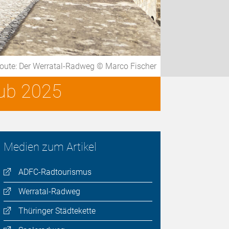
oute: Der Werratal-Radweg © Marco Fischer
aub 2025
Medien zum Artikel
ADFC-Radtourismus
Werratal-Radweg
Thüringer Städtekette