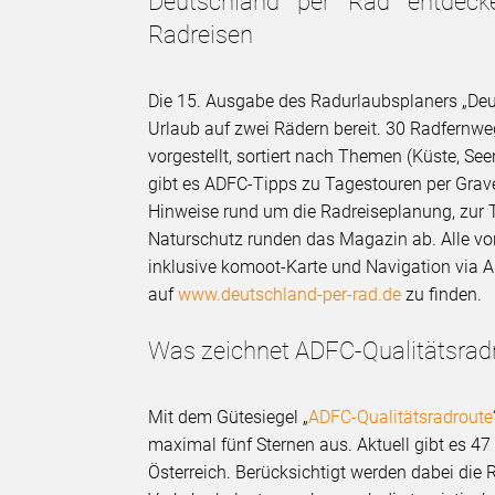
Deutschland per Rad entdeck
Radreisen
Die 15. Ausgabe des Radurlaubsplaners „Deut
Urlaub auf zwei Rädern bereit. 30 Radfernw
vorgestellt, sortiert nach Themen (Küste, Se
gibt es ADFC-Tipps zu Tagestouren per Gravel
Hinweise rund um die Radreiseplanung, zu
Naturschutz runden das Magazin ab. Alle vorg
inklusive komoot-Karte und Navigation via 
auf
www.deutschland-per-rad.de
zu finden.
Was zeichnet ADFC-Qualitätsrad
Mit dem Gütesiegel „
ADFC-Qualitätsradroute
maximal fünf Sternen aus. Aktuell gibt es 4
Österreich. Berücksichtigt werden dabei die 