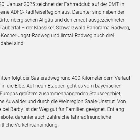
20. Januar 2025 zeichnet der Fahrradclub auf der CMT in
 eine ADFC-RadReiseRegion aus. Darunter sind neben der
ttembergischen Allgäu und den erneut ausgezeichneten
 Taubertal – der Klassiker, Schwarzwald Panorama-Radweg,
 Kocher-Jagst-Radweg und Ilmtal-Radweg auch drei
it dabei sind.
itten folgt der Saaleradweg rund 400 Kilometer dem Verlauf
 in die Elbe. Auf neun Etappen geht es vom bayerischen
an Europas größtem zusammenhängenden Stauseegebiet,
che Auwälder und durch die Weinregion Saale-Unstrut. Von
 bei Barby ist der Weg gut für Familien geeignet. Entlang
ebote, darunter auch zahlreiche fahrradfreundliche
entliche Verkehrsanbindung.