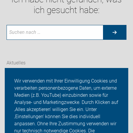
ich gesucht habe:
Aktuelles
Themen
Wir verwenden mit Ihrer Einwilligung Cookies und
verarbeiten personenbezogene Daten, um externe
ADFC Thüringen
Medien (z.B. YouTube) einzubinden sowie für
Sei dabei
Analyse- und Marketingzwecke. Durch Klicken auf
‚Alles akzeptieren‘ willigen Sie ein. Unter
Presse
‚Einstellungen‘ können Sie dies individuell
anpassen. Ohne Ihre Zustimmung verwenden wir
Login
nur technisch notwendige Cookies. Die