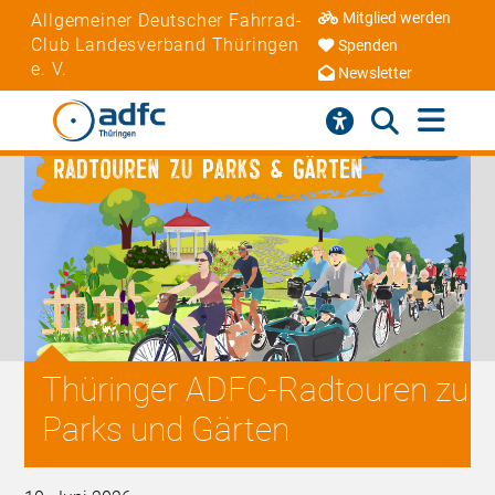
Mitglied werden
Allgemeiner Deutscher Fahrrad-
Club Landesverband Thüringen
Spenden
e. V.
Newsletter
Thüringer ADFC-Radtouren zu
Parks und Gärten