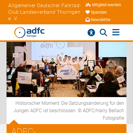
Mitglied werden
Allgemeiner Deutscher Fahrrad-
Club Landesverband Thüringen
Spenden
e. V.
Newsletter
Historischer Moment: Die Satzungsänderung für den
Jungen ADFC ist beschlossen. © ADFC/Harry Bellach
Fotografie
ADFC-