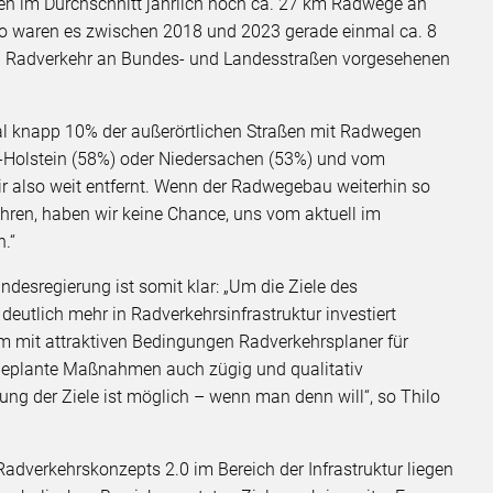
n im Durchschnitt jährlich noch ca. 27 km Radwege an
so waren es zwischen 2018 und 2023 gerade einmal ca. 8
den Radverkehr an Bundes- und Landesstraßen vorgesehenen
mal knapp 10% der außerörtlichen Straßen mit Radwegen
-Holstein (58%) oder Niedersachen (53%) und vom
r also weit entfernt. Wenn der Radwegebau weiterhin so
ahren, haben wir keine Chance, uns vom aktuell im
.“
desregierung ist somit klar: „Um die Ziele des
eutlich mehr in Radverkehrsinfrastruktur investiert
m mit attraktiven Bedingungen Radverkehrsplaner für
eplante Maßnahmen auch zügig und qualitativ
g der Ziele ist möglich – wenn man denn will“, so Thilo
adverkehrskonzepts 2.0 im Bereich der Infrastruktur liegen