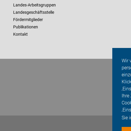
Landes-Arbeitsgruppen
Landesgeschäftsstelle
Fördermitglieder
Publikationen
Kontakt
Wir 
pers
einz
Klic
‚Ein
Ihre
Cook
‚Ein
Sie 