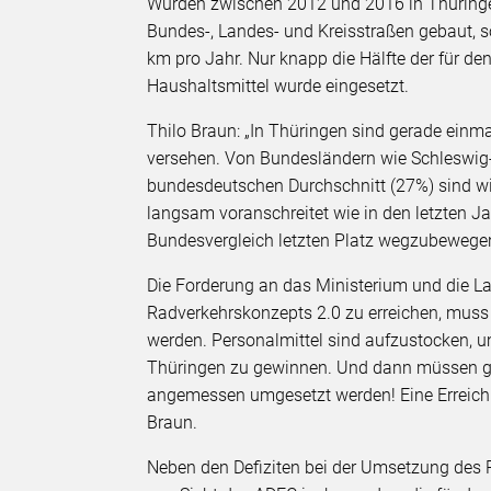
Wurden zwischen 2012 und 2016 in Thüringe
Bundes-, Landes- und Kreisstraßen gebaut, 
km pro Jahr. Nur knapp die Hälfte der für 
Haushaltsmittel wurde eingesetzt.
Thilo Braun: „In Thüringen sind gerade ein
versehen. Von Bundesländern wie Schleswig
bundesdeutschen Durchschnitt (27%) sind wi
langsam voranschreitet wie in den letzten J
Bundesvergleich letzten Platz wegzubewegen
Die Forderung an das Ministerium und die Lan
Radverkehrskonzepts 2.0 zu erreichen, muss d
werden. Personalmittel sind aufzustocken, u
Thüringen zu gewinnen. Und dann müssen g
angemessen umgesetzt werden! Eine Erreichun
Braun.
Neben den Defiziten bei der Umsetzung des R