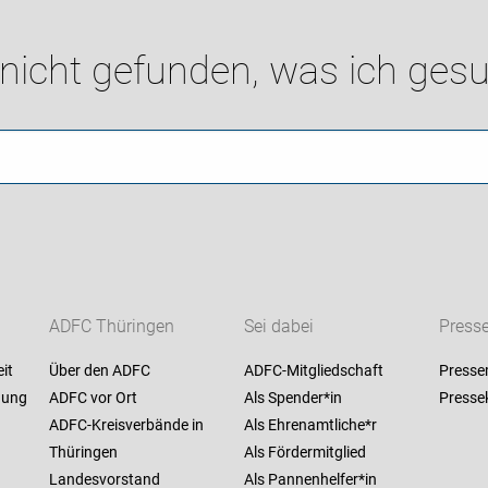
 nicht gefunden, was ich gesu
ADFC Thüringen
Sei dabei
Press
it
Über den ADFC
ADFC-Mitgliedschaft
Presse
nung
ADFC vor Ort
Als Spender*in
Presse
ADFC-Kreisverbände in
Als Ehrenamtliche*r
Thüringen
Als Fördermitglied
Landesvorstand
Als Pannenhelfer*in