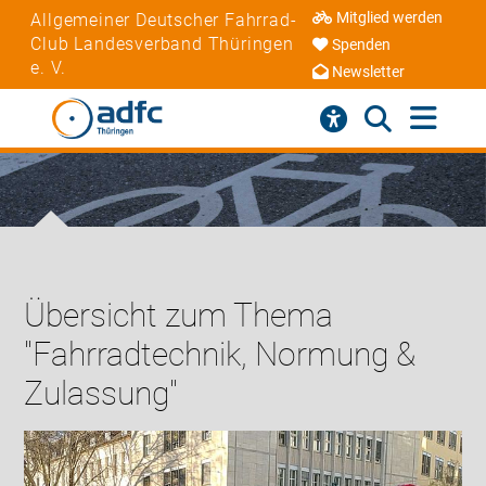
Mitglied werden
Allgemeiner Deutscher Fahrrad-
Club Landesverband Thüringen
Spenden
e. V.
Newsletter
Übersicht zum Thema
"Fahrradtechnik, Normung &
Zulassung"