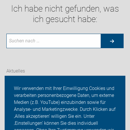
Ich habe nicht gefunden, was
ich gesucht habe:
Aktuelles
Themen
Wir verwenden mit Ihrer Einwilligung Cookies und
verarbeiten personenbezogene Daten, um externe
ADFC Thüringen
Medien (z.B. YouTube) einzubinden sowie für
Sei dabei
Analyse- und Marketingzwecke. Durch Klicken auf
‚Alles akzeptieren‘ willigen Sie ein. Unter
Presse
‚Einstellungen‘ können Sie dies individuell