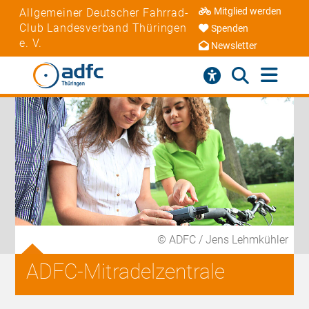
Mitglied werden
Allgemeiner Deutscher Fahrrad-
Club Landesverband Thüringen
Spenden
e. V.
Newsletter
© ADFC / Jens Lehmkühler
ADFC-Mitradelzentrale