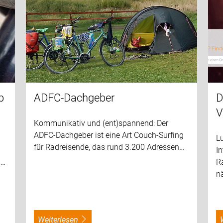
b
ADFC-Dachgeber
D
V
Kommunikativ und (ent)spannend: Der
ADFC-Dachgeber ist eine Art Couch-Surfing
L
für Radreisende, das rund 3.200 Adressen…
I
g…
R
n
weiterlesen