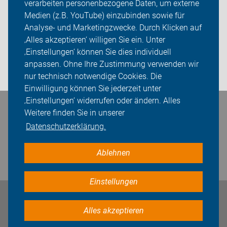
verarbeiten personenbezogene Daten, um externe
ADFC Thüringen
Medien (z.B. YouTube) einzubinden sowie für
Sei dabei
Analyse- und Marketingzwecke. Durch Klicken auf
‚Alles akzeptieren‘ willigen Sie ein. Unter
Presse
‚Einstellungen‘ können Sie dies individuell
anpassen. Ohne Ihre Zustimmung verwenden wir
Login
nur technisch notwendige Cookies. Die
Einwilligung können Sie jederzeit unter
‚Einstellungen‘ widerrufen oder ändern. Alles
Bleiben Sie in Kontakt
Weitere finden Sie in unserer
Datenschutzerklärung.
Ablehnen
Einstellungen
Impressum
Datenschutz
Cookie-Einstellungen
Alles akzeptieren