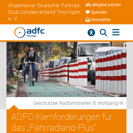
Mitglied werden
Allgemeiner Deutscher Fahrrad-
Club Landesverband Thüringen
Spenden
e. V.
Newsletter
Geschützter Radfahrstreifen © Wolfgang W.
ADFC-Kernforderungen für
das „Fahrradland-Plus“