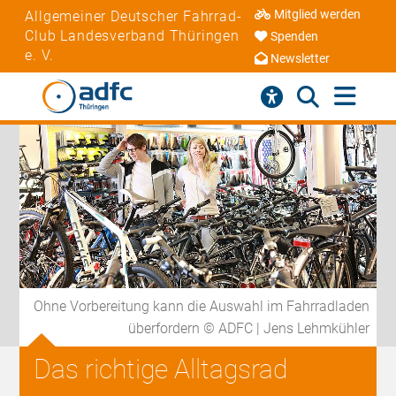
Mitglied werden
Allgemeiner Deutscher Fahrrad-
Club Landesverband Thüringen
Spenden
e. V.
Newsletter
Ohne Vorbereitung kann die Auswahl im Fahrradladen
überfordern © ADFC | Jens Lehmkühler
Das richtige Alltagsrad