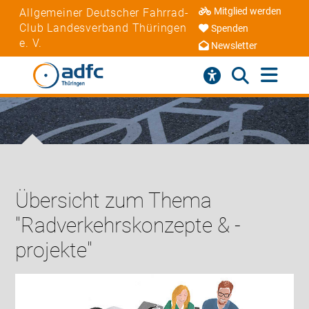
Mitglied werden
Allgemeiner Deutscher Fahrrad-
Club Landesverband Thüringen
Spenden
e. V.
Newsletter
Übersicht zum Thema
"Radverkehrskonzepte & -
projekte"