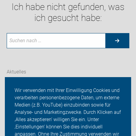
Ich habe nicht gefunden, was
ich gesucht habe:
Aktuelles
Themen
Wir verwenden mit Ihrer Einwilligung Cookies und
verarbeiten personenbezogene Daten, um externe
ADFC Thüringen
Medien (z.B. YouTube) einzubinden sowie für
Sei dabei
Analyse- und Marketingzwecke. Durch Klicken auf
‚Alles akzeptieren‘ willigen Sie ein. Unter
Presse
‚Einstellungen‘ können Sie dies individuell
anpassen. Ohne Ihre Zustimmung verwenden wir